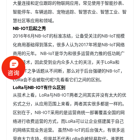
大量连接和定位跟踪的物联网应用，常见使用于智能抄表、
智能停车、车辆追踪、宠物追踪、智慧农业、智慧工业、智
慧社区等应用和领域。
NB-IOT后起之秀
2016年6月NB-IoT的标准冻结，让备受关注的NB-IoT规模
化商用基础得到落实，很多人认为2017年将是NB-IoT网络
商用的元年。 NB-IoT是华为和很多运营商力推的低功耗广
域网技术，因此受到业内众多人士的关注，关于LoRa和
NB-IoT之争话题从不间断，那么对于后台强硬的NB-IoT，
LoRa会不会被取代呢?先看看它们之间的区别。
LoRa与NB-IOT有什么区别
从技术上看，LoRa与NB-IOT两者之间其实并没有太大的优
劣式之分，从应用范围上来看，两者其实很多都是一样的。
区别在于，NB-IOT采用的是运营商统一部署覆盖全国的网
络进行收费运营的方式，而LoRa可以让企业搭建属于自己
的网络实现业务运营。 虽然NB-IoT的后台强大，有很多运
营商大力支持，但是并不代表LoRa会被轻易取代。谁更胜