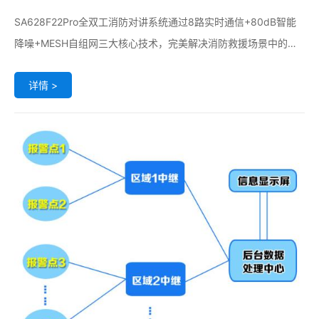
方案
SA628F22Pro全双工消防对讲系统通过​​8路实时通信+80dB智能
降噪+MESH自组网​​三大核心技术，完美解决消防救援场景中的通
信痛点。系统支持消防员在80-100dB极端噪声环境下实现多人同
详情 >
时清晰对话，6041Hz高频噪声抑制有效消除设备警报干扰，配合
动态组网技术自动适应各类建筑结构，确保从地面指挥到地下救援
的全场景通信覆盖。