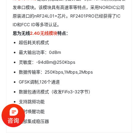
发串口模块。该模块具有高速率等特点，采用NORDIC公司
原装进口的
nRF24L01+
芯片。RF2401PRO已经获得了IC
ID和FCC ID等多项认证。
思为无线
2.4G无线模块
特点：
超低耗关机模式
最大输出功率：0dBm
灵敏度：-94dBm@250Kbps
数据传输率：250Kbps,1Mbps,2Mbps
GFSK调制,126个通道
数据包通讯模式（收发FiFo3-32字节）
支持跳频功能
定时唤醒功能
内部集成稳压器