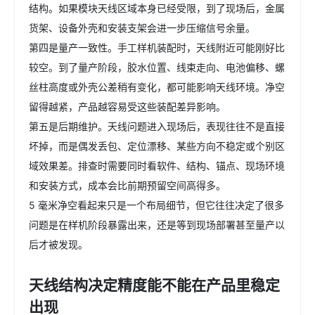
结构。如果模块天线区域本身已经受限，到了现场后，金属
货架、设备外壳和安装支架会进一步压缩信号余量。
第四是量产一致性。手工样机装配时，天线附近可能刚好比
较空。到了量产阶段，胶水位置、线束走向、电池偏移、螺
丝柱高度或外壳公差稍有变化，都可能影响天线环境。净空
留得越紧，产品越容易受这些装配差异影响。
第五是后期维护。天线问题进入现场后，表现往往不是直接
坏掉，而是偶发丢包、定位漂移、某些方向不稳定或个别区
域效果差。排查时需要同时看软件、结构、锚点、现场环境
和安装方式，成本会比前期预留空间高得多。
5 毫米净空看起来只是一个布局细节，但它往往决定了很多
问题是在样机阶段暴露出来，还是等到现场部署甚至量产以
后才被发现。
天线结构决定精度能不能在产品里稳定
出现