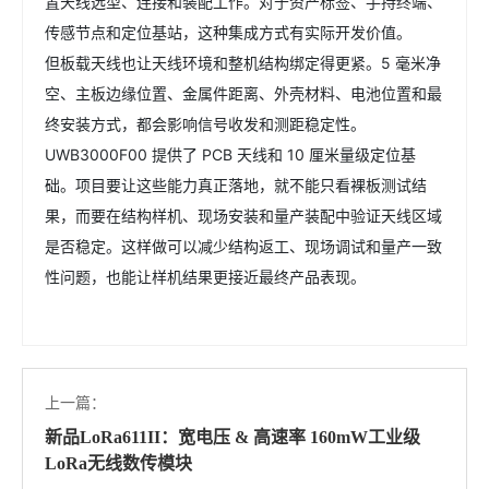
置天线选型、连接和装配工作。对于资产标签、手持终端、
传感节点和定位基站，这种集成方式有实际开发价值。
但板载天线也让天线环境和整机结构绑定得更紧。5 毫米净
空、主板边缘位置、金属件距离、外壳材料、电池位置和最
终安装方式，都会影响信号收发和测距稳定性。
UWB3000F00 提供了 PCB 天线和 10 厘米量级定位基
础。项目要让这些能力真正落地，就不能只看裸板测试结
果，而要在结构样机、现场安装和量产装配中验证天线区域
是否稳定。这样做可以减少结构返工、现场调试和量产一致
性问题，也能让样机结果更接近最终产品表现。
上一篇：
新品LoRa611II：宽电压 & 高速率 160mW工业级
LoRa无线数传模块