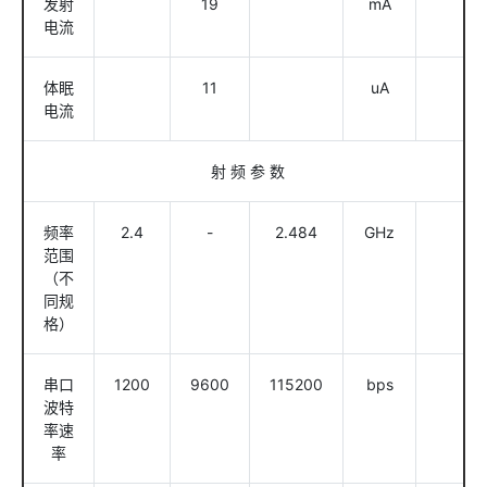
发射
19
mA
电流
体眠
11
uA
电流
射 频 参 数
频率
2.4
-
2.484
GHz
范围
（不
同规
格）
串口
1200
9600
115200
bps
波特
率速
率