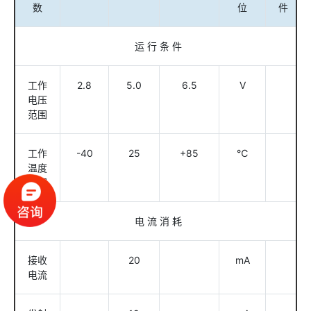
数
位
件
运 行 条 件
工作
2.8
5.0
6.5
V
电压
范围
工作
-40
25
+85
℃
温度
范围
电 流 消 耗
接收
20
mA
电流