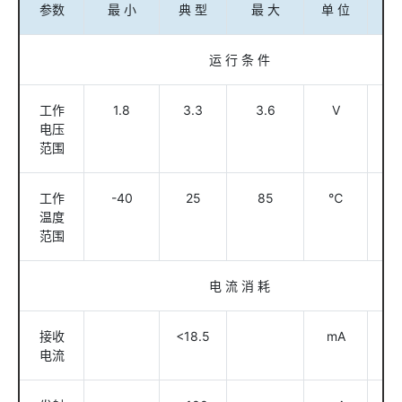
参数
最 小
典 型
最 大
单 位
条
运 行 条 件
工作
1.8
3.3
3.6
V
电压
范围
工作
-40
25
85
℃
温度
范围
电 流 消 耗
接收
<18.5
mA
电流