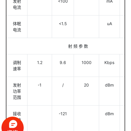
发射
<100
mA
@2
电流
体眠
<1.5
uA
电流
射 频 参 数
调制
1.2
9.6
1000
Kbps
GF
速率
发射
-1
/
20
dBm
软
功率
置
范围
接收
-121
dBm
@1
灵敏
度