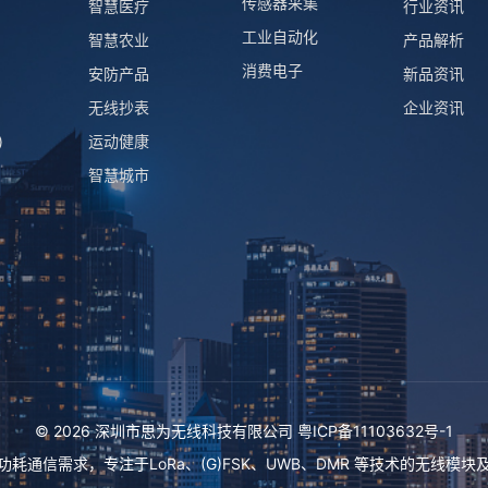
传感器采集
智慧医疗
行业资讯
工业自动化
智慧农业
产品解析
消费电子
安防产品
新品资讯
无线抄表
企业资讯
)
运动健康
智慧城市
© 2026 深圳市思为无线科技有限公司
粤ICP备11103632号-1
功耗通信需求，专注于
LoRa
、
(G)FSK
、
UWB
、
DMR
等技术的无线模块