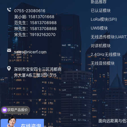
新品推荐
已认证模块
0755-23080616
吴小姐: 15813701668
LoRa模块(SPI)
范先生：15813708988
UWB模块
林先生：15813708868
宋先生：19192162070
无线透传模块(UART
对讲机模块
sales@nicerf.com
2.4GHz无线模块
无线音频模块
深圳市宝安四十三区鸿都商
务大厦A栋三楼309-315
获取产品报价
获取产品资料
面向远距离与低