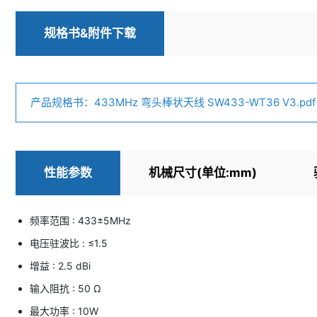
规格书&附件下载
产品规格书：433MHz 弯头棒状天线 SW433-WT36 V3.pdf
性能参数
机械尺寸(单位:mm)
频率范围 : 433±5MHz
电压驻波比 : ≤1.5
增益 : 2.5 dBi
输入阻抗 : 50 Ω
最大功率 : 10W