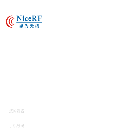
0755-23080616
吴小姐: 15813701668
范先生：15813708988
林先生：15813708868
宋先生：19192162070
sales@nicerf.com
深圳市宝安四十三区鸿都商务大厦A栋三楼309-315
在线留言