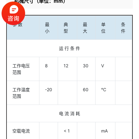
机械尺寸（单位：mm）
参 数
最
典
最
单
条
小
型
大
位
件
运 行 条 件
工作电压
8
12
30
V
范围
工作温度
-20
60
℃
范围
电 流 消 耗
空载电流
< 1
mA