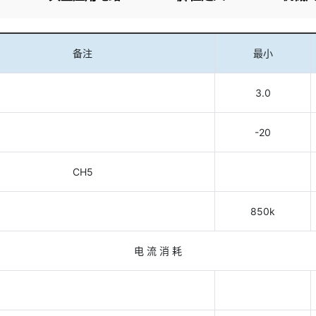
备注
最小
3.0
-20
CH5
850k
电 流 消 耗