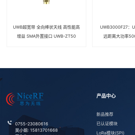
UWB超宽带 全向棒状天线 高性能高
UWB3000F27
增益 SMA外置接口 UWB-ZT50
远距离大功率50
产品中心
新品推荐
已认证模块
0755-23080616
吴小姐: 15813701668
LoRa模块(SPI)