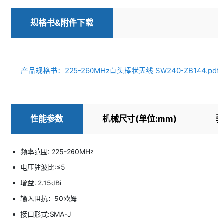
规格书&附件下载
产品规格书：225-260MHz直头棒状天线 SW240-ZB144.pd
性能参数
机械尺寸(单位:mm)
频率范围: 225-260MHz
电压驻波比:≤5
增益: 2.15dBi
输入阻抗：50欧姆
接口形式:SMA-J