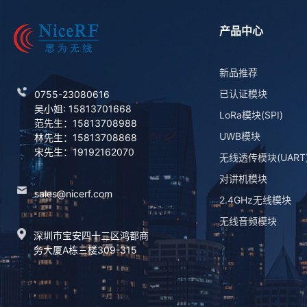
产品中心
新品推荐
已认证模块
0755-23080616
吴小姐: 15813701668
LoRa模块(SPI)
范先生：15813708988
UWB模块
林先生：15813708868
宋先生：19192162070
无线透传模块(UART
对讲机模块
sales@nicerf.com
2.4GHz无线模块
无线音频模块
深圳市宝安四十三区鸿都商
务大厦A栋三楼309-315