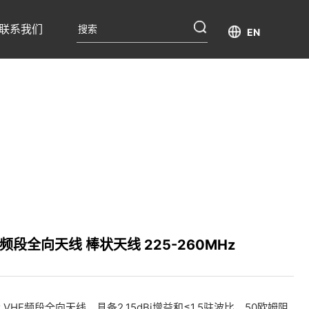
联系我们
EN
F频段全向天线 棒状天线 225-260MHz
MHz VHF频段全向天线，具备2.15dBi增益和≤1.5驻波比，50欧姆阻