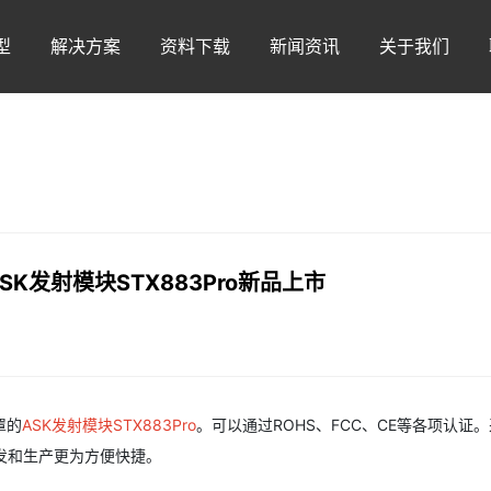
型
解决方案
资料下载
新闻资讯
关于我们
K发射模块STX883Pro新品上市
罩的
ASK发射模块STX883Pro
。可以通过ROHS、FCC、CE等各项认证
发和生产更为方便快捷。