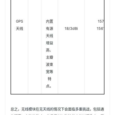
GPS
内置
1575.42M
天线
有源
18/3dBi
1561.098
天线
增益
高、
主瓣
波束
宽等
特
点。
总之，无线模块在无天线的情况下会面临多重挑战，包括通