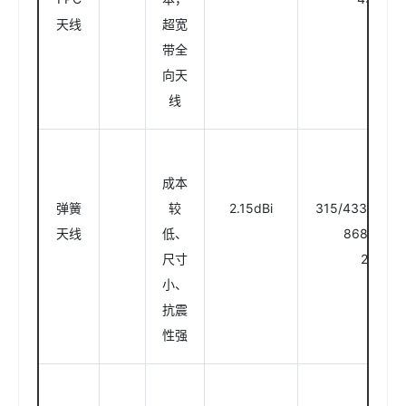
天线
超宽
带全
向天
线
成本
弹簧
较
2.15dBi
315/433/470/
天线
低、
868/915
尺寸
2.4GHz
小、
抗震
性强