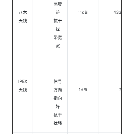
高增
八木
益
11dBi
433/915
天线
抗干
扰
带宽
宽
IPEX
信号
天线
方向
1dBi
2.4GHz
指向
好
抗干
扰强