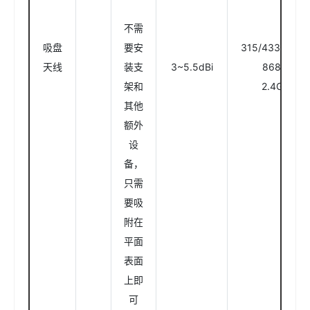
不需
吸盘
要安
315/433/470/
天线
装支
3~5.5dBi
868/915
架和
2.4GHz/4
其他
额外
设
备，
只需
要吸
附在
平面
表面
上即
可