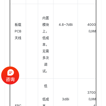
内置
板载
模块
4.8~7dBi
4000-800
PCB
上，
(UWB模块
天线
低成
本，
无需
多次
调
试。
低
3700-800
低成
3dBi
(UWB模块
FPC
本，
433MH