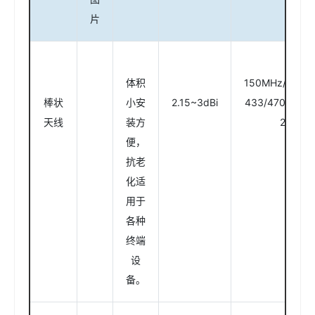
片
体积
150MHz/315~
棒状
小安
2.15~3dBi
433/470/868/
天线
装方
2.4GHz
便，
抗老
化适
用于
各种
终端
设
备。