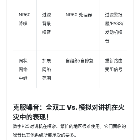
NR60
过滤
NR60 处理器
过滤警报
SA
降噪
背景
器/PASS/
列 
噪音
发动机噪
SA
音
网状
扩展
自组织/自修复
重新路由
S
网络
网络
受阻信号
系
中继
范围
克服噪音：全双工 Vs. 模拟对讲机在火
灾中的表现！
数字P25对讲机在嘈杂、繁忙的地区很难使用。它们面临的
噪音比其他系统所能承受的要多。