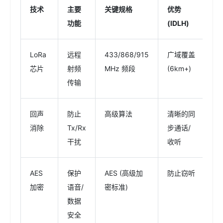
技术
主要
关键规格
优势
相
功能
(IDLH)
LoRa
远程
433/868/915
广域覆盖
SA
芯片
射频
MHz 频段
(6km+)
S
传输
回声
防止
高级算法
清晰的同
SA
消除
Tx/Rx
步通话/
S
干扰
收听
AES
保护
AES (高级加
防止窃听
S
加密
语音/
密标准)
S
数据
安全