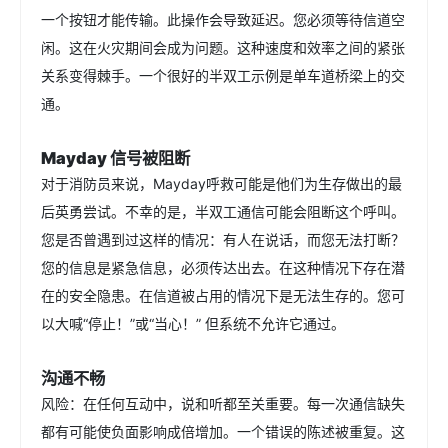
一个按钮才能传输。此操作会导致延迟。您必须等待信道空
闲。这在火灾期间会成为问题。这种速度和效率之间的紧张
关系变得棘手。一个很好的半双工示例是单车道桥梁上的交
通。
Mayday 信号被阻断
对于消防员来说，Mayday呼救可能是他们为生存做出的最
后英勇尝试。不幸的是，半双工通信可能会阻断这个呼叫。
您是否曾遇到过这样的情况：有人在说话，而您无法打断？
您的信息是紧急信息，必须传达出去。在这种情况下存在潜
在的安全隐患。在信道被占用的情况下是无法生存的。您可
以大喊“停止！”或“当心！” 但系统不允许它通过。
沟通不畅
风险：在任何互动中，说和听都至关重要。每一次通信缺失
都有可能使负面影响成倍增加。一个错误的陈述被重复。这