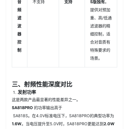
音
不支持
支持
S版独有
。
频
提供对预加
滤
重、高/低通
波
滤波器的精
器
细控制，适
控
合对音质有
制
特殊要求的
场景。
三、射频性能深度对比
发射功率
这是两款产品最显著的性能差异之一。
SA818PRO
的功率输出
高于
SA818S。在4.0V标准电压下，SA818PRO的典型功率为
1.6W
。当电压提升至5.0V时，SA818PRO更能达到
2.0W