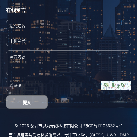
在线留言
提交
© 2026 深圳市思为无线科技有限公司
粤ICP备11103632号-1
面向远距离与低功耗通信需求，专注于
LoRa
、
(G)FSK
、
UWB
、
DMR