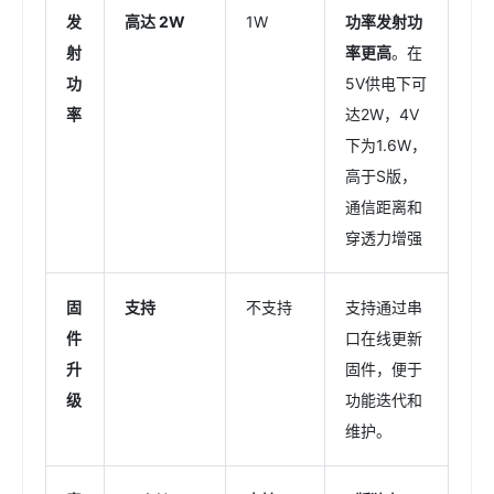
发
高达 2W
1W
功率发射功
射
率更高
。在
功
5V供电下可
率
达2W，4V
下为1.6W，
高于S版，
通信距离和
穿透力增强
固
支持
不支持
支持通过串
件
口在线更新
升
固件，便于
级
功能迭代和
维护。