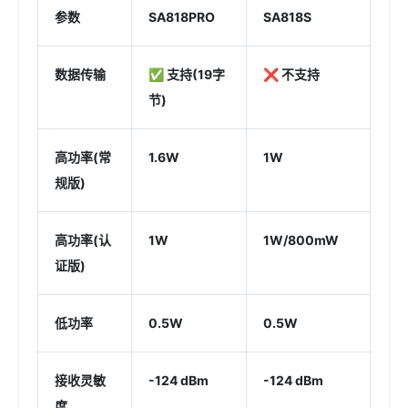
参数
SA818PRO
SA818S
数据传输
✅ 支持(19字
❌ 不支持
节)
高功率(常
1.6W
1W
规版)
高功率(认
1W
1W/800mW
证版)
低功率
0.5W
0.5W
接收灵敏
-124 dBm
-124 dBm
度