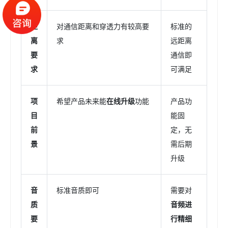
距
对通信距离和穿透力有较高要
标准的
离
求
远距离
要
通信即
求
可满足
项
希望产品未来能
在线升级
功能
产品功
目
能固
前
定，无
景
需后期
升级
音
标准音质即可
需要对
质
音频进
要
行精细