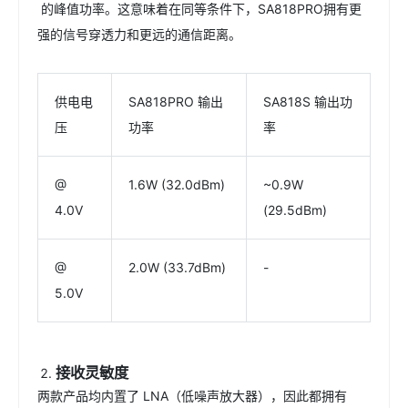
的峰值功率。这意味着在同等条件下，SA818PRO拥有更
强的信号穿透力和更远的通信距离。
供电电
SA818PRO 输出
SA818S 输出功
压
功率
率
@
1.6W (32.0dBm)
~0.9W
4.0V
(29.5dBm)
@
2.0W (33.7dBm)
-
5.0V
接收灵敏度
两款产品均内置了 LNA（低噪声放大器），因此都拥有