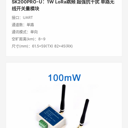
SK200PRO-U：1W LoRa跳频 超强抗干扰 单路无
线开关量模块
接口：UART
通道数：单路
通讯模式：单向
空旷距离(km)：8~9
尺寸(mm)：61.5*59(TX) 82*45(RX)