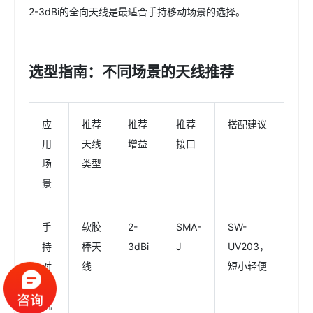
2-3dBi的全向天线是最适合手持移动场景的选择。
选型指南：不同场景的天线推荐
应
推荐
推荐
推荐
搭配建议
用
天线
增益
接口
场
类型
景
手
软胶
2-
SMA-
SW-
持
棒天
3dBi
J
UV203，
对
线
短小轻便
讲
机