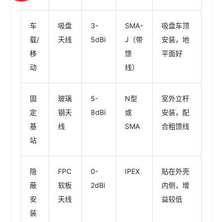
车
吸盘
3-
SMA-
吸盘车顶
载/
天线
5dBi
J（带
安装，地
移
馈
平面好
动
线）
固
玻璃
5-
N型
室外立杆
定
钢天
8dBi
或
安装，配
基
线
SMA
合粗馈线
站
隐
FPC
0-
IPEX
贴在外壳
蔽
软板
2dBi
内侧，增
安
天线
益较低
装