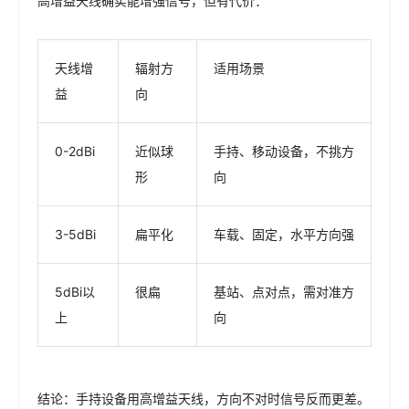
高增益天线确实能增强信号，但有代价：
天线增
辐射方
适用场景
益
向
0-2dBi
近似球
手持、移动设备，不挑方
形
向
3-5dBi
扁平化
车载、固定，水平方向强
5dBi以
很扁
基站、点对点，需对准方
上
向
结论：手持设备用高增益天线，方向不对时信号反而更差。