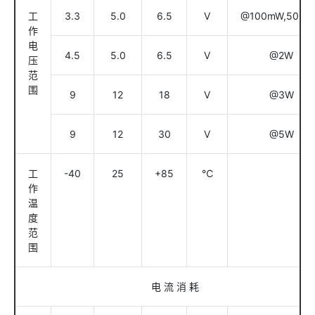
工
3.3
5.0
6.5
V
@100mW,500
作
电
4.5
5.0
6.5
V
@2W
压
范
围
9
12
18
V
@3W
9
12
30
V
@5W
工
-40
25
+85
℃
作
温
度
范
围
电 流 消 耗