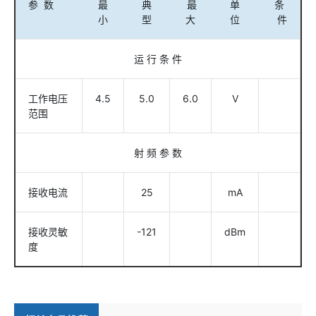
参 数
最
典
最
单
条
小
型
大
位
件
运 行 条 件
工作电压
4.5
5.0
6.0
V
范围
射 频 参 数
接收电流
25
mA
接收灵敏
-121
dBm
度