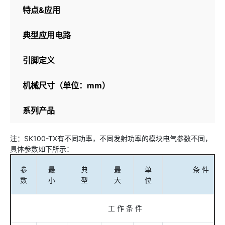
特点&应用
典型应用电路
引脚定义
机械尺寸（单位：mm）
系列产品
注：SK100-TX有不同功率，不同发射功率的模块电气参数不同，
具体参数如下所示：
参
最
典
最
单
条 件
数
小
型
大
位
工 作 条 件