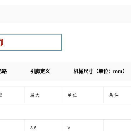
电路
引脚定义
机械尺寸（单位：mm）
型
最 大
单 位
条 件
3.6
V