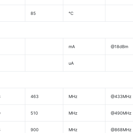
85
℃
mA
@18dBm
uA
3
463
MHz
@433MHz
0
510
MHz
@490MHz
8
900
MHz
@868MHz