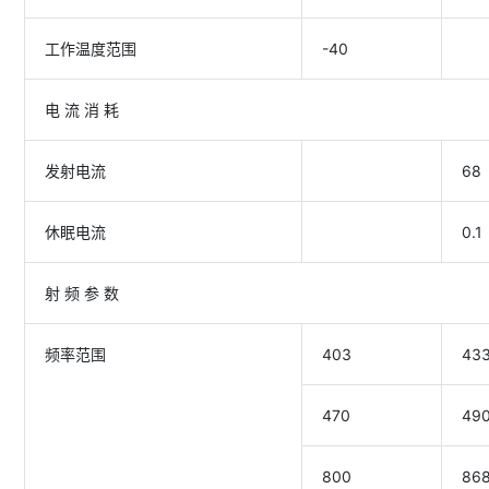
工作温度范围
-40
电 流 消 耗
发射电流
68
休眠电流
0.1
射 频 参 数
频率范围
403
43
470
49
800
86