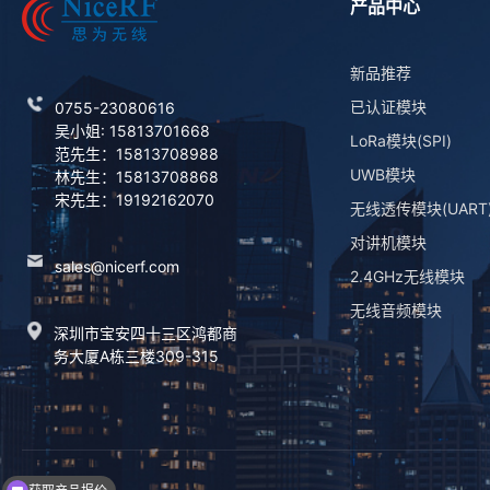
产品中心
新品推荐
已认证模块
0755-23080616
吴小姐: 15813701668
LoRa模块(SPI)
范先生：15813708988
UWB模块
林先生：15813708868
宋先生：19192162070
无线透传模块(UART
对讲机模块
sales@nicerf.com
2.4GHz无线模块
无线音频模块
深圳市宝安四十三区鸿都商
务大厦A栋三楼309-315