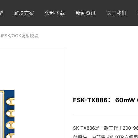
型
解决方案
资料下载
新闻资讯
关于我们
(G)FSK/OOK发射模块
FSK-TX886： 60mW
SK-TX886是一款工作于200
射模块。内部集成的OTP方便