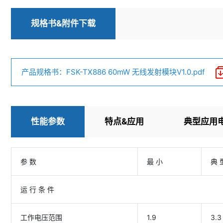
规格书&附件下载
产品规格书：FSK-TX886 60mW 无线发射模块V1.0.pdf
性能参数
特点&应用
典型应用
参 数
最 小
典 
运 行 条 件
工作电压范围
1.9
3.3