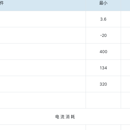
件
最小
3.6
-20
400
134
320
电 流 消 耗