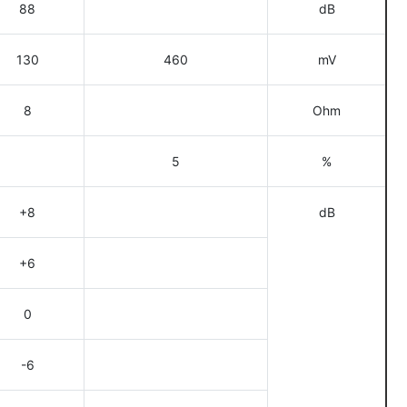
88
dB
130
460
mV
8
Ohm
5
%
+8
dB
+6
0
-6