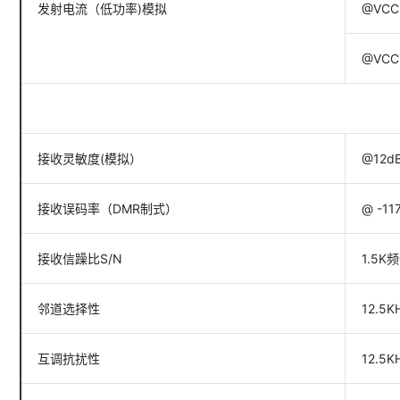
发射电流（低功率)模拟
@VCC=
@VCC
接收灵敏度(模拟）
@12dB
接收误码率（DMR制式）
@ -11
接收信躁比S/N
1.5K
邻道选择性
12.5
互调抗扰性
12.5