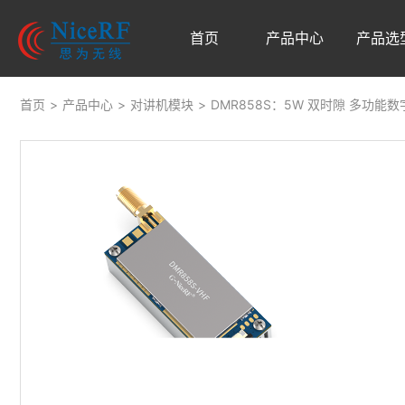
首页
产品中心
产品选
首页
>
产品中心
>
对讲机模块
>
DMR858S：5W 双时隙 多功能