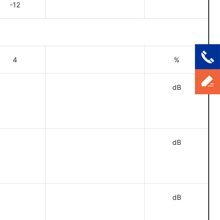
-12
4
%
dB
dB
dB