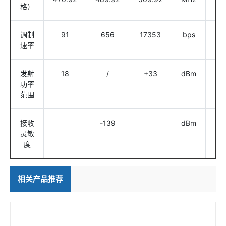
格）
调制
91
656
17353
bps
@L
速率
发射
18
/
+33
dBm
@1
功率
/ 
范围
接收
-139
dBm
@9
灵敏
度
相关产品推荐