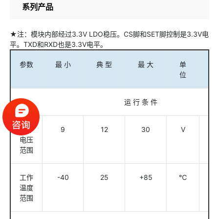
系列产品
★注：模块内部经过3.3V LDO稳压。CS脚和SET脚控制是3.3V电
平。TXD和RXD也是3.3V电平。
参数
最 小
典 型
最 大
单
条 
位
运 行 条 件
工作
9
12
30
V
电压
范围
工作
-40
25
+85
℃
温度
范围