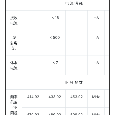
电 流 消 耗
接收
< 18
mA
TT
电流
发
< 500
mA
@3
射电
流
休眠
< 7
mA
电流
射 频 参 数
频率
414.92
433.92
453.92
MHz
@4
范围
（不
同规
470.92
489.92
509.92
MHz
@4