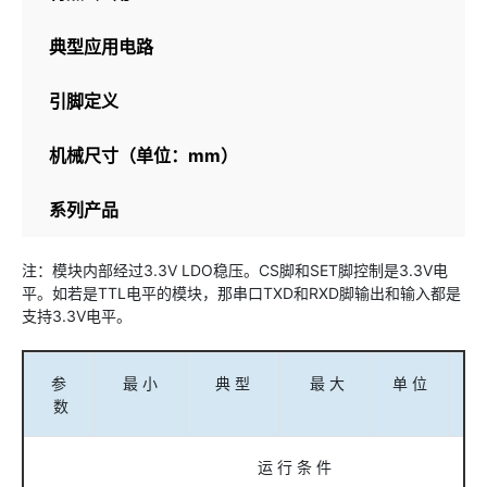
典型应用电路
引脚定义
机械尺寸（单位：mm）
系列产品
注：模块内部经过3.3V LDO稳压。CS脚和SET脚控制是3.3V电
平。如若是TTL电平的模块，那串口TXD和RXD脚输出和输入都是
支持3.3V电平。
参
最 小
典 型
最 大
单 位
数
运 行 条 件