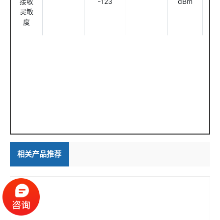
接收
-123
dBm
@
灵敏
度
相关产品推荐