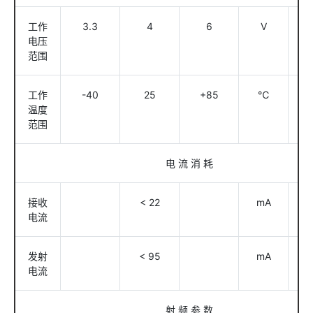
工作
3.3
4
6
V
电压
范围
工作
-40
25
+85
℃
温度
范围
电 流 消 耗
接收
< 22
mA
电流
发射
< 95
mA
电流
射 频 参 数