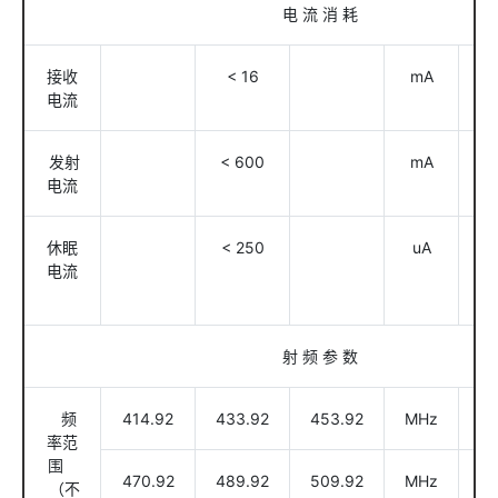
电 流 消 耗
接收
< 16
mA
@
电流
发射
< 600
mA
@
电流
休眠
< 250
uA
@
电流
可
本
射 频 参 数
频
414.92
433.92
453.92
MHz
@
率范
围
470.92
489.92
509.92
MHz
@
（不