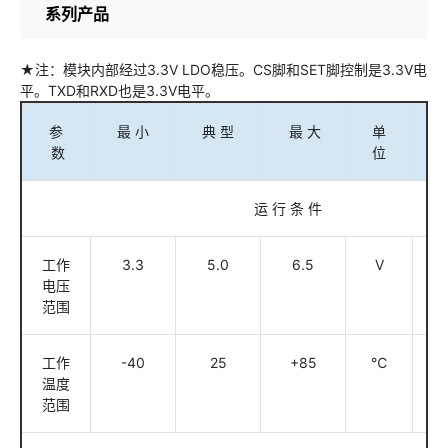
系列产品
★注：模块内部经过3.3V LDO稳压。CS脚和SET脚控制是3.3V电
平。TXD和RXD也是3.3V电平。
参
最 小
典 型
最 大
单
条
数
位
运 行 条 件
工作
3.3
5.0
6.5
V
电压
范围
工作
-40
25
+85
℃
温度
范围